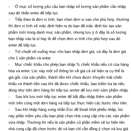
-
Ở mục số lượng yêu cầu bạn nhập số lượng sản phẩm cần nhập
sau đó nhấn enter để tiếp tục.
-
Tiếp theo là đơn vị tính, bạn chọn đơn vị sao cho phù hợp, thường
thì đơn vị tính sẽ mặc định hiện ra do bạn đã mặc định lúc tạo sản
phẩm mới trong danh mục sản phẩm, nhưng lưu ý ở đây là số lượng
bạn nhập vào là sỉ hay lẻ để chọn đơn vị tính cho phù hợp sau đó
enter để tiếp tục.
-
Trỏ chuột sẽ xuống mục cho bạn nhập đơn giá, và đây là đơn giá
cho 1 sản phẩm và enter.
-
Mục chiếc khấu cho phép bạn nhập % chiếc khấu nếu có của hàng
hóa và enter. Lúc này một số thông tin về giá cả sẽ hiện ra cụ thể là
giá gốc của sản phẩm, thành tiền khi chưa được khuyến mãi chiếc
khấu và thành tiền sau khi đã được chiếc khấu, bạn kiểm tra lại nếu
đúng như trên đơn hàng thì tiếp tục emter để lưu mới sảm phẩm nhập.
- Sau khi lưu mới tiếp tục enter để bắt đầu nhập thêm sản phẩm
mới trên cùng một đơn hàng và tiếp tục thực hiện các bước như trên.
-
Sau khi nhập hàng xong nhấn Esc để thoát khỏi phiếu nhập, lúc
này phần mềm yêu cầu bạn phải chọn nhà cung cấp cho các sản phẩm
vừa nhập. Thường thì nếu là sản phẩm cũ phần mềm sẽ tự hiện tên
nhà cung cấp đã chọn trước đó và bạn chỉ cần đồng ý chọn và lưu giá