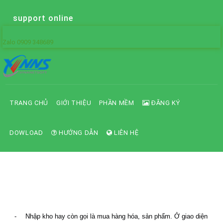
support online
Zalo 0909 348689
TRANG CHỦ
GIỚI THIỆU
PHẦN MỀM
ĐĂNG KÝ
DOWLOAD
HƯỚNG DẪN
LIÊN HỆ
Hướng dẫn sử dụng chức năng nhập
kho, nhập hàng
-
Nhập kho hay còn gọi là mua hàng hóa, sản phẩm. Ở giao diện