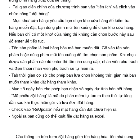
trung bình hàng xuất của hệ thống.
- Tại giao diện chính của chương trình bạn vào “tiện ích” và click vào
chức năng “ đặt hàng”
- Mục kho/ cửa hànại yêu cầu bạn chọn kho cửa hàng để kiểm tra
hàng muốn đặt, bạn dùng phím mũi tên xuống để chọn kho cửa hàng.
Nếu bạn chỉ có một kho/ cửa hàng thì không cần chọn bước này sau
đó enter để tiếp tục.
- Tên sản phẩm là loại hàng hóa mà bạn muốn đặt. Gõ vào tên sản
phẩm hoặc dùng phím mũi tên xuống để tìm chọn sản phẩm. Khi chọn
được sản phẩm nào đó enter thì tên nhà cung cấp, nhân viên phụ trách
và điện thoại nhân viên phụ trách sẽ tự hiện ra.
- Tab thời gian cơ sở cho phép bạn lựa chọn khoảng thời gian mà bạn
muốn tham khảo đặt hàng tham khảo.
- Mục số ngày bán cho phép bạn nhập số ngày dự tính bán hết hàng.
- “Mã phiếu đặt hàng” là mã do phần mềm tự tạo ra theo thứ tự tăng
dần sau khi thực hiện gửi và lưu đơn đặt hàng.
- Check vào “ReUpdate” nếu mặt hàng cần đặt chưa hiện ra.
- Ngoài ra bạn cũng có thể xuất file đặt hàng ra excel.
-
Các thông tin trên form đặt hàng gồm tên hàng hóa, tên nhà cung