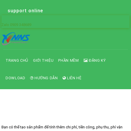
support online
Zalo 0909 348689
TRANG CHỦ
GIỚI THIỆU
PHẦN MỀM
ĐĂNG KÝ
DOWLOAD
HƯỚNG DẪN
LIÊN HỆ
Hướng dẫn cách tạo sản phẩm mà
không yêu cầu nhập kho
Bạn có thể tạo sản phẩm để tính thêm chi phí, tiền công, phụ thu, phí vận